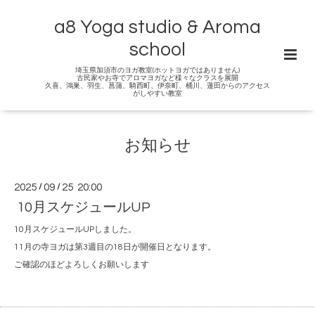
a8 Yoga studio & Aroma
school
埼玉県加須市のヨガ教室(ホットヨガではありません)
古民家やお寺でアロマヨガなど様々なクラスを展開
久喜、鴻巣、羽生、菖蒲、騎西町、伊奈町、桶川、蓮田からのアクセス
がしやすい教室
お知らせ
2025
/
09
/
25 20:00
10月スケジュールUP
10月スケジュールUPしました。
11月の寺ヨガは第3週目の18日が開催日となります。
ご確認のほどよろしくお願いします