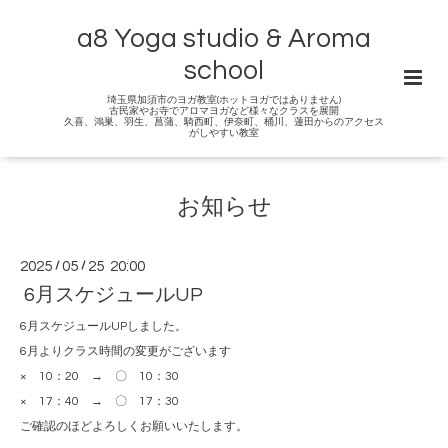
a8 Yoga studio & Aroma
school
埼玉県加須市のヨガ教室(ホットヨガではありません)
古民家やお寺でアロマヨガなど様々なクラスを展開
久喜、鴻巣、羽生、菖蒲、騎西町、伊奈町、桶川、蓮田からのアクセス
がしやすい教室
お知らせ
2025
/
05
/
25 20:00
6月スケジュールUP
6月スケジュールUPしました。
6月よりクラス時間の変更がございます
× 10：20 → 〇 10：30
× 17：40 → 〇 17：30
ご確認のほどよろしくお願いいたします。