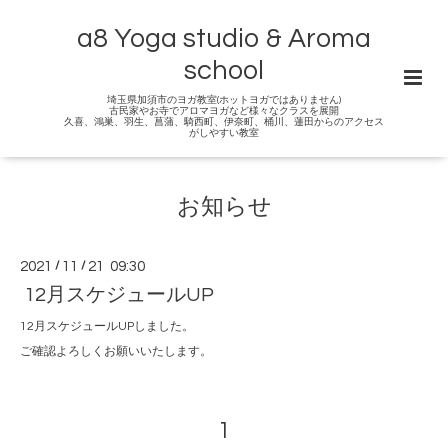
a8 Yoga studio & Aroma
school
埼玉県加須市のヨガ教室(ホットヨガではありません)
古民家やお寺でアロマヨガなど様々なクラスを展開
久喜、鴻巣、羽生、菖蒲、騎西町、伊奈町、桶川、蓮田からのアクセス
がしやすい教室
お知らせ
2021
/
11
/
21 09:30
12月スケジュールUP
12月スケジュールUPしました。
ご確認よろしくお願いいたします。
1