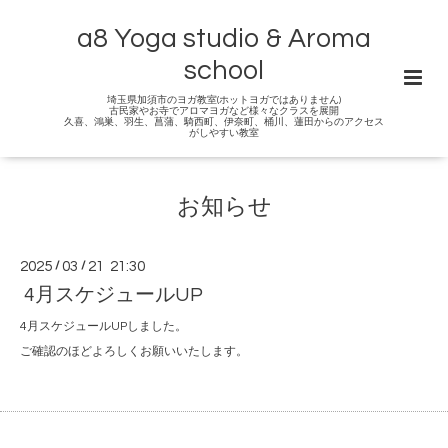
a8 Yoga studio & Aroma
school
埼玉県加須市のヨガ教室(ホットヨガではありません)
古民家やお寺でアロマヨガなど様々なクラスを展開
久喜、鴻巣、羽生、菖蒲、騎西町、伊奈町、桶川、蓮田からのアクセス
がしやすい教室
お知らせ
2025
/
03
/
21 21:30
4月スケジュールUP
4月スケジュールUPしました。
ご確認のほどよろしくお願いいたします。