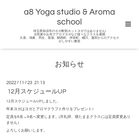
a8 Yoga studio & Aroma
school
埼玉県加須市のヨガ教室(ホットヨガではありません)
古民家やお寺でアロマヨガなど様々なクラスを展開
久喜、鴻巣、羽生、菖蒲、騎西町、伊奈町、桶川、蓮田からのアクセス
がしやすい教室
お知らせ
2022
/
11
/
23 21:13
12月スケジュールUP
12月スケジュールUPしました。
年末ヨガはヨガとアロマクラフト作りをプレゼント♪
定員を8名→9名へ変更します。(月礼拝、寝たままクラスには定員変更あり
ません）
よろしくお願いします。