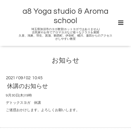
a8 Yoga studio & Aroma
school
埼玉県加須市のヨガ教室(ホットヨガではありません)
古民家やお寺でアロマヨガなど様々なクラスを展開
久喜、鴻巣、羽生、菖蒲、騎西町、伊奈町、桶川、蓮田からのアクセス
がしやすい教室
お知らせ
2021
/
09
/
02 10:45
休講のお知らせ
9月30日(木)19時
デトックスヨガ 休講
ご迷惑おかけします。よろしくお願いします。