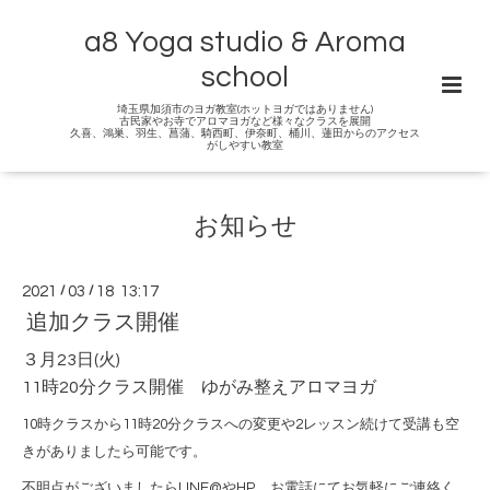
a8 Yoga studio & Aroma
school
埼玉県加須市のヨガ教室(ホットヨガではありません)
古民家やお寺でアロマヨガなど様々なクラスを展開
久喜、鴻巣、羽生、菖蒲、騎西町、伊奈町、桶川、蓮田からのアクセス
がしやすい教室
お知らせ
2021
/
03
/
18 13:17
追加クラス開催
３月23日(火)
11時20分クラス開催 ゆがみ整えアロマヨガ
10時クラスから11時20分クラスへの変更や2レッスン続けて受講も空
きがありましたら可能です。
不明点がございましたらLINE@やHP、お電話にてお気軽にご連絡く