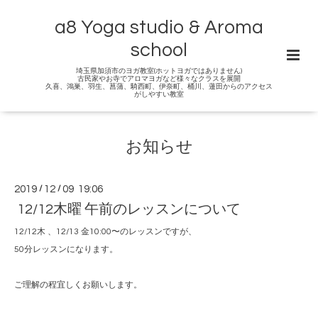
a8 Yoga studio & Aroma
school
埼玉県加須市のヨガ教室(ホットヨガではありません)
古民家やお寺でアロマヨガなど様々なクラスを展開
久喜、鴻巣、羽生、菖蒲、騎西町、伊奈町、桶川、蓮田からのアクセス
がしやすい教室
お知らせ
2019
/
12
/
09 19:06
12/12木曜 午前のレッスンについて
12/12木 、12/13 金10:00〜のレッスンですが、
50分レッスンになります。
ご理解の程宜しくお願いします。