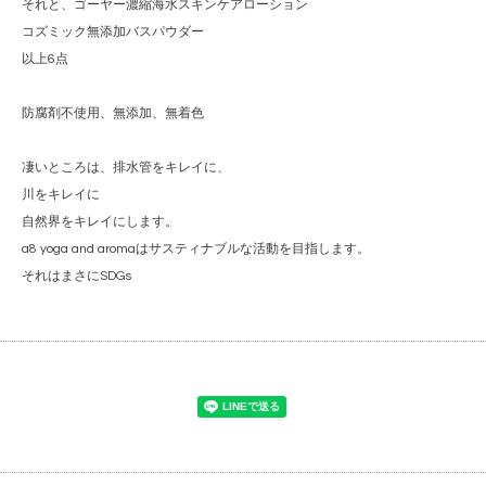
それと、ゴーヤー濃縮海水スキンケアローション
コズミック無添加バスパウダー
以上6点
防腐剤不使用、無添加、無着色
凄いところは、排水管をキレイに、
川をキレイに
自然界をキレイにします。
a8 yoga and aromaはサスティナブルな活動を目指します。
それはまさにSDGs