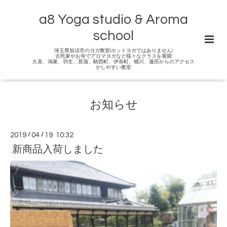
a8 Yoga studio & Aroma
school
埼玉県加須市のヨガ教室(ホットヨガではありません)
古民家やお寺でアロマヨガなど様々なクラスを展開
久喜、鴻巣、羽生、菖蒲、騎西町、伊奈町、桶川、蓮田からのアクセス
がしやすい教室
お知らせ
2019
/
04
/
19 10:32
新商品入荷しました