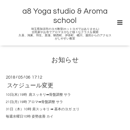
a8 Yoga studio & Aroma
school
埼玉県加須市のヨガ教室(ホットヨガではありません)
古民家やお寺でアロマヨガなど様々なクラスを展開
久喜、鴻巣、羽生、菖蒲、騎西町、伊奈町、桶川、蓮田からのアクセス
がしやすい教室
お知らせ
2018
/
05
/
06 17:12
スケジュール変更
10日(木) 19時 肩スッキリ➡︎骨盤調整 サラ
21日(月) 19時 アロマ➡︎骨盤調整 サラ
31日（木）10時 肩スッキリ ➡︎ 基本のヨガ エリ
毎週水曜日10時 姿勢改善 カイ