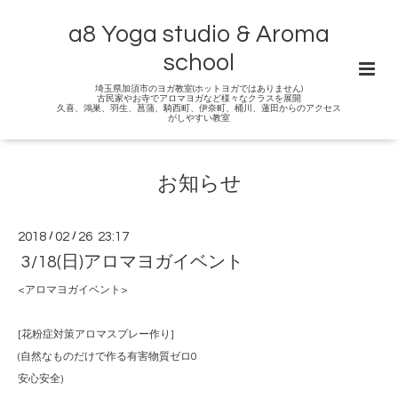
a8 Yoga studio & Aroma
school
埼玉県加須市のヨガ教室(ホットヨガではありません)
古民家やお寺でアロマヨガなど様々なクラスを展開
久喜、鴻巣、羽生、菖蒲、騎西町、伊奈町、桶川、蓮田からのアクセス
がしやすい教室
お知らせ
2018
/
02
/
26 23:17
3/18(日)アロマヨガイベント
<アロマヨガイベント>
[花粉症対策アロマスプレー作り]
(自然なものだけで作る有害物質ゼロ0
安心安全)