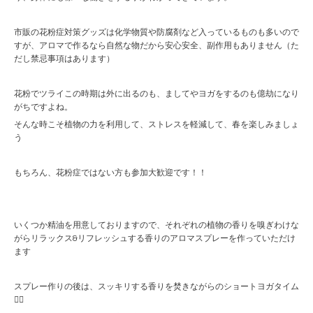
市販の花粉症対策グッズは化学物質や防腐剤など入っているものも多いので
すが、アロマで作るなら自然な物だから安心安全、副作用もありません（た
だし禁忌事項はあります）
花粉でツライこの時期は外に出るのも、ましてやヨガをするのも億劫になり
がちですよね。
そんな時こそ植物の力を利用して、ストレスを軽減して、春を楽しみましょ
う
もちろん、花粉症ではない方も参加大歓迎です！！
いくつか精油を用意しておりますので、それぞれの植物の香りを嗅ぎわけな
がらリラックス&リフレッシュする香りのアロマスプレーを作っていただけ
ます
スプレー作りの後は、スッキリする香りを焚きながらのショートヨガタイム
🧘‍♀️