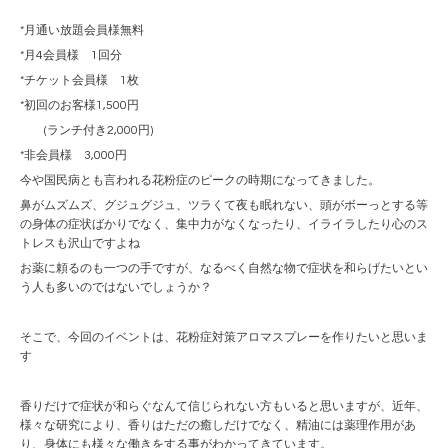
*月通い放題会員様無料
*月4会員様 1回分
*チケット会員様 1枚
*初回のお客様1,500円
(ランチ付き2,000円)
*非会員様 3,000円
今や国民病とも言われる花粉症のピークの時期になってきました。
鼻がムズムズ、グジュグジュ、ツラくて夜も眠れない、頭がボーっとする等
の身体の症状ばかりでなく、集中力がなくなったり、イライラしたり心のス
トレスも沢山ですよね
お薬に頼るのも一つの手ですが、なるべく自然な物で症状を和らげたいとい
う人も多いのではないでしょうか？
そこで、今回のイベントは、花粉症対策アロマスプレーを作りたいと思いま
す
香りだけで症状が和らぐなんて信じられない方もいると思いますが、近年、
様々な研究により、香りはただの癒しだけでなく、精油には薬理作用があ
り、身体にも様々な働きをする事がわかってきています。