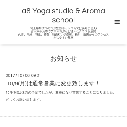
a8 Yoga studio & Aroma
school
埼玉県加須市のヨガ教室(ホットヨガではありません)
古民家やお寺でアロマヨガなど様々なクラスを展開
久喜、鴻巣、羽生、菖蒲、騎西町、伊奈町、桶川、蓮田からのアクセス
がしやすい教室
お知らせ
2017
/
10
/
06 09:21
10/9(月)は通常営業に変更致します！
10/9(月)は休講の予定でしたが、変更になり営業することになりました。
宜しくお願い致します。